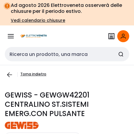
Vai alla
Vai
Ad agosto 2026 Elettroveneta osserverà delle
navigazione
alla
chiusure per il periodo estivo.
pagina
Vedi calendario chiusure
Cerca input
Torna indietro
GEWISS - GEWGW42201
CENTRALINO ST.SISTEMI
EMERG.CON PULSANTE