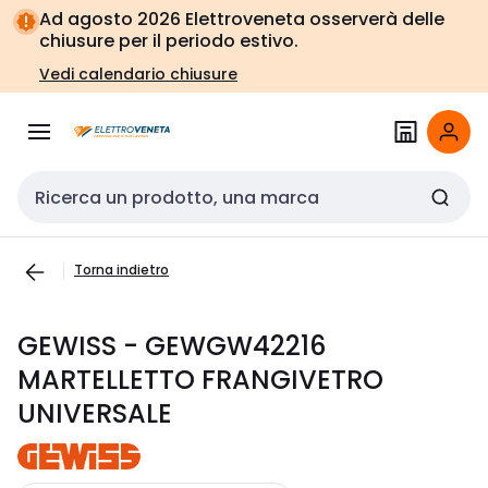
Vai alla
Vai
Ad agosto 2026 Elettroveneta osserverà delle
navigazione
alla
chiusure per il periodo estivo.
pagina
Vedi calendario chiusure
Cerca input
Torna indietro
GEWISS - GEWGW42216
MARTELLETTO FRANGIVETRO
UNIVERSALE