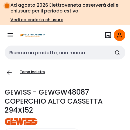
Vai alla
Vai
Ad agosto 2026 Elettroveneta osserverà delle
navigazione
alla
chiusure per il periodo estivo.
pagina
Vedi calendario chiusure
Cerca input
Torna indietro
GEWISS - GEWGW48087
COPERCHIO ALTO CASSETTA
294X152