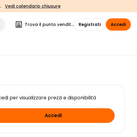
.
Vedi calendario chiusure
Trova il punto vendita
Registrati
Accedi
edi per visualizzare prezzi e disponibilità
Accedi