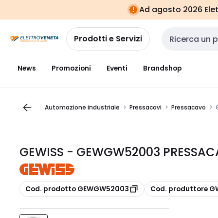
Vai alla
Vai
Ad agosto 2026 Elett
navigazione
alla
pagina
Prodotti e Servizi
Cerca input
News
Promozioni
Eventi
Brandshop
Automazione industriale
Pressacavi
Pressacavo
GEWISS - GEWGW52003 PRESSACAV
copia
copia
Cod. prodotto GEWGW52003
Cod. produttore 