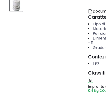
Docum
Caratter
Tipo di
Materi
Per di
Dimens
-
11
Grado d
Confez
1
PZ
Classif
Impronta 
0,6 Kg CO