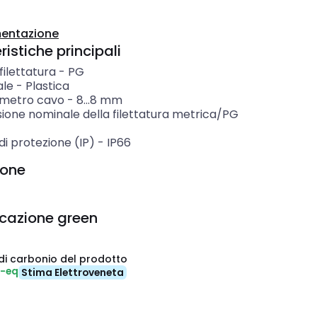
entazione
istiche principali
 filettatura
-
PG
ale
-
Plastica
ametro cavo
-
8...8
mm
ione nominale della filettatura metrica/PG
i protezione (IP)
-
IP66
ione
icazione green
di carbonio del prodotto
₂-eq
Stima Elettroveneta