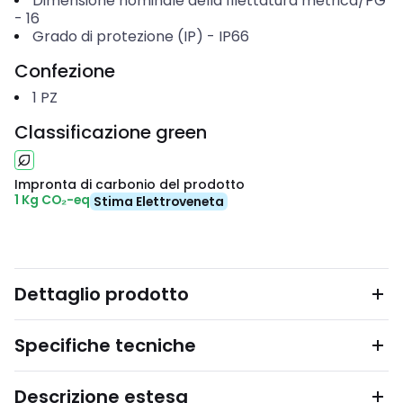
Dimensione nominale della filettatura metrica/PG
-
16
Grado di protezione (IP)
-
IP66
Confezione
1
PZ
Classificazione green
Impronta di carbonio del prodotto
1 Kg CO₂-eq
Stima Elettroveneta
Dettaglio prodotto
Specifiche tecniche
Descrizione estesa