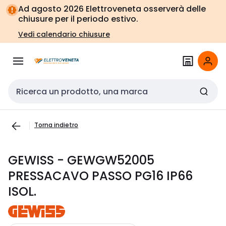
Vai alla
Vai
Ad agosto 2026 Elettroveneta osserverà delle
navigazione
alla
chiusure per il periodo estivo.
pagina
Vedi calendario chiusure
Cerca input
Torna indietro
GEWISS - GEWGW52005
PRESSACAVO PASSO PG16 IP66
ISOL.