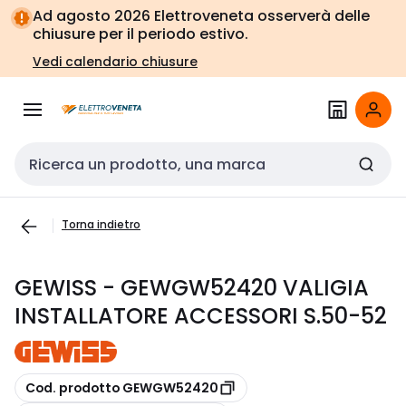
Vai alla
Vai
Ad agosto 2026 Elettroveneta osserverà delle
navigazione
alla
chiusure per il periodo estivo.
pagina
Vedi calendario chiusure
Cerca input
Torna indietro
GEWISS - GEWGW52420 VALIGIA
INSTALLATORE ACCESSORI S.50-52
copia
Cod. prodotto GEWGW52420