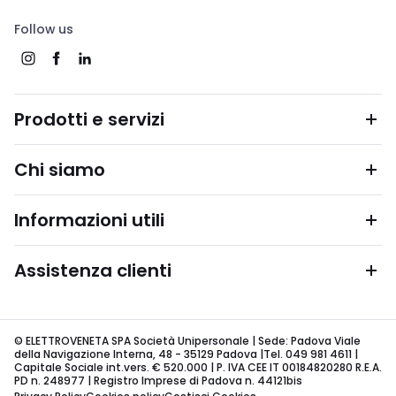
Follow us
Prodotti e servizi
Chi siamo
Informazioni utili
Assistenza clienti
© ELETTROVENETA SPA Società Unipersonale | Sede: Padova Viale
della Navigazione Interna, 48 - 35129 Padova |Tel. 049 981 4611 |
Capitale Sociale int.vers. € 520.000 | P. IVA CEE IT 00184820280 R.E.A.
PD n. 248977 | Registro Imprese di Padova n. 44121bis