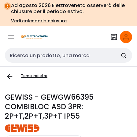
Vai alla
Vai
Ad agosto 2026 Elettroveneta osserverà delle
navigazione
alla
chiusure per il periodo estivo.
pagina
Vedi calendario chiusure
Cerca input
Torna indietro
GEWISS - GEWGW66395
COMBIBLOC ASD 3PR:
2P+T,2P+T,3P+T IP55