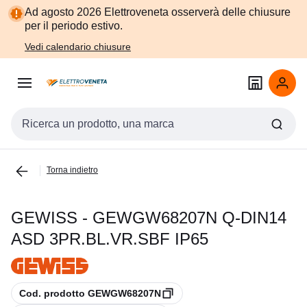
Vai alla
Vai
Ad agosto 2026 Elettroveneta osserverà delle chiusure
navigazione
alla
per il periodo estivo.
pagina
Vedi calendario chiusure
Cerca input
Torna indietro
GEWISS - GEWGW68207N Q-DIN14
ASD 3PR.BL.VR.SBF IP65
copia
Cod. prodotto GEWGW68207N