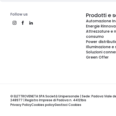
Follow us
Prodotti e s
Automazione In
Energie Rinnovab
Attrezzature e m
consumo
Power distribut
Illuminazione e 
Soluzioni conne
Green Offer
© ELETTROVENETA SPA Società Unipersonale | Sede: Padova Viale della
248977 | Registro Imprese di Padova n. 44121bis
Privacy Policy
Cookies policy
Gestisci Cookies