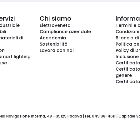
ervizi
Chi siamo
Informaz
dustriale
Elettroveneta
Termini e 
ili
Compliance aziendale
Condizioni
ateriali di
Accademia
Bilancio di
Sostenibilità
Politica pe
ion
Lavora con noi
Policy di D
smart lighting
Inclusione 
sse
Certificato
Certificato
genere
Certificat
 Navigazione Interna, 48 - 35129 Padova |Tel. 049 981 4611 | Capitale Soci