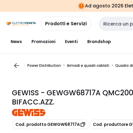
Vai alla
Vai
Ad agosto 2026 Elett
navigazione
alla
pagina
Prodotti e Servizi
Cerca input
News
Promozioni
Eventi
Brandshop
Power Distribution
Armadi e quadri cablati
Quadro di
GEWISS - GEWGW68717A QMC200
BIFACC.AZZ.
copia
copia
Cod. prodotto GEWGW68717A
Cod. produttore 