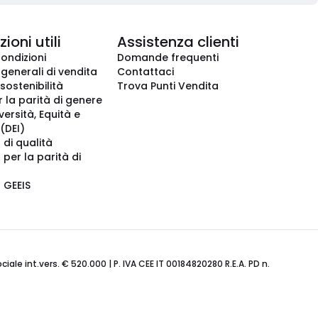
ioni utili
Assistenza clienti
condizioni
Domande frequenti
 generali di vendita
Contattaci
 sostenibilità
Trova Punti Vendita
r la parità di genere
iversità, Equità e
(DEI)
 di qualità
 per la parità di
o GEEIS
ale int.vers. € 520.000 | P. IVA CEE IT 00184820280 R.E.A. PD n.