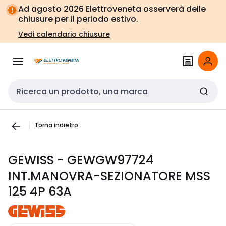
Vai alla
Vai
Ad agosto 2026 Elettroveneta osserverà delle
navigazione
alla
chiusure per il periodo estivo.
pagina
Vedi calendario chiusure
Cerca input
Torna indietro
GEWISS - GEWGW97724
INT.MANOVRA-SEZIONATORE MSS
125 4P 63A