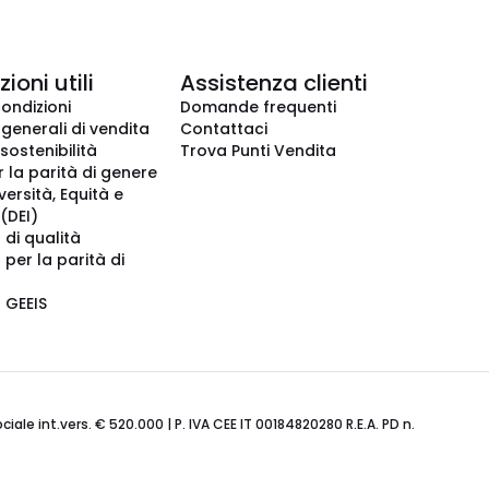
ioni utili
Assistenza clienti
condizioni
Domande frequenti
 generali di vendita
Contattaci
 sostenibilità
Trova Punti Vendita
r la parità di genere
iversità, Equità e
(DEI)
 di qualità
 per la parità di
o GEEIS
ale int.vers. € 520.000 | P. IVA CEE IT 00184820280 R.E.A. PD n.