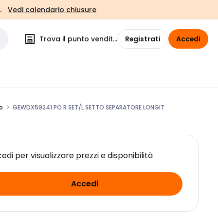
.
Vedi calendario chiusure
Trova il punto vendita
Registrati
Accedi
o
GEWDX59241 PO R SET/L SETTO SEPARATORE LONGIT
edi per visualizzare prezzi e disponibilità
Accedi