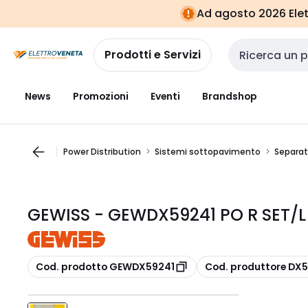
Vai alla
Vai
Ad agosto 2026 Elett
navigazione
alla
pagina
Prodotti e Servizi
Cerca input
News
Promozioni
Eventi
Brandshop
Power Distribution
Sistemi sottopavimento
Separat
GEWISS - GEWDX59241 PO R SET/
copia
copia
Cod. prodotto GEWDX59241
Cod. produttore DX