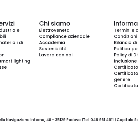
ervizi
Chi siamo
Informaz
dustriale
Elettroveneta
Termini e 
ili
Compliance aziendale
Condizioni
ateriali di
Accademia
Bilancio di
Sostenibilità
Politica pe
ion
Lavora con noi
Policy di D
smart lighting
Inclusione 
sse
Certificato
Certificato
genere
Certificat
 Navigazione Interna, 48 - 35129 Padova |Tel. 049 981 4611 | Capitale Soci