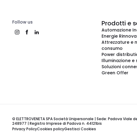
Follow us
Prodotti e s
Automazione In
Energie Rinnovab
Attrezzature e m
consumo
Power distribut
Illuminazione e 
Soluzioni conne
Green Offer
© ELETTROVENETA SPA Società Unipersonale | Sede: Padova Viale della
248977 | Registro Imprese di Padova n. 44121bis
Privacy Policy
Cookies policy
Gestisci Cookies