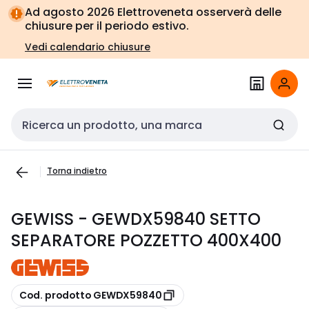
Vai alla
Vai
Ad agosto 2026 Elettroveneta osserverà delle
navigazione
alla
chiusure per il periodo estivo.
pagina
Vedi calendario chiusure
Cerca input
Torna indietro
GEWISS - GEWDX59840 SETTO
SEPARATORE POZZETTO 400X400
copia
Cod. prodotto GEWDX59840