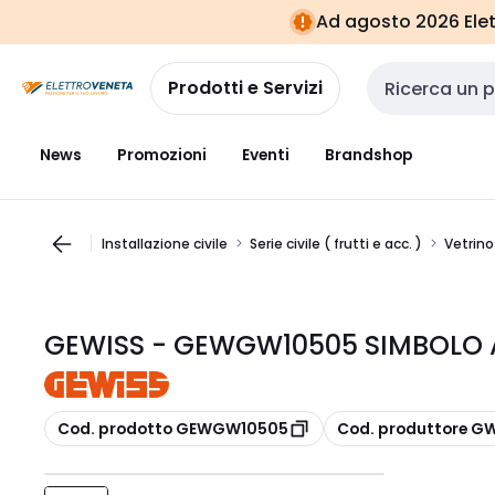
Vai alla
Vai
Ad agosto 2026 Elett
navigazione
alla
pagina
Prodotti e Servizi
Cerca input
News
Promozioni
Eventi
Brandshop
Installazione civile
Serie civile ( frutti e acc. )
Vetrino
GEWISS - GEWGW10505 SIMBOLO 
copia
copia
Cod. prodotto GEWGW10505
Cod. produttore G