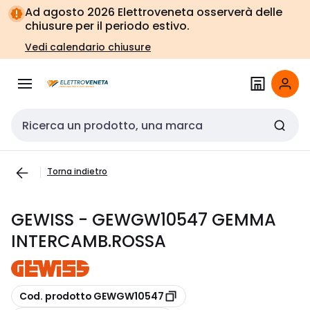
Vai alla
Vai
Ad agosto 2026 Elettroveneta osserverà delle
navigazione
alla
chiusure per il periodo estivo.
pagina
Vedi calendario chiusure
Cerca input
Torna indietro
GEWISS - GEWGW10547 GEMMA
INTERCAMB.ROSSA
copia
Cod. prodotto GEWGW10547