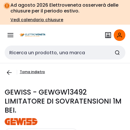
Vai alla
Vai
Ad agosto 2026 Elettroveneta osserverà delle
navigazione
alla
chiusure per il periodo estivo.
pagina
Vedi calendario chiusure
Cerca input
Torna indietro
GEWISS - GEWGW13492
LIMITATORE DI SOVRATENSIONI 1M
BEI.