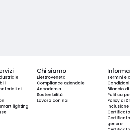
ervizi
Chi siamo
Informaz
dustriale
Elettroveneta
Termini e 
ili
Compliance aziendale
Condizioni
ateriali di
Accademia
Bilancio di
Sostenibilità
Politica pe
ion
Lavora con noi
Policy di D
smart lighting
Inclusione 
sse
Certificato
Certificato
genere
Certificat