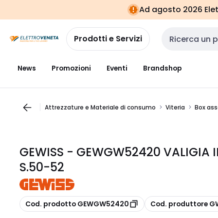
Vai alla
Vai
Ad agosto 2026 Elett
navigazione
alla
pagina
Prodotti e Servizi
Cerca input
News
Promozioni
Eventi
Brandshop
Attrezzature e Materiale di consumo
Viteria
Box ass
GEWISS - GEWGW52420 VALIGIA 
S.50-52
copia
copia
Cod. prodotto GEWGW52420
Cod. produttore 