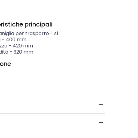
istiche principali
niglia per trasporto
-
sì
a
-
400
mm
zza
-
420
mm
dità
-
320
mm
ione