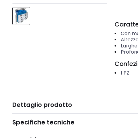
Caratter
Con ma
Altezz
Larghe
Profon
Confez
1
PZ
Dettaglio prodotto
Specifiche tecniche