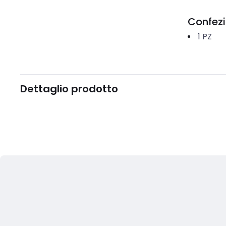
Confez
1
PZ
Dettaglio prodotto