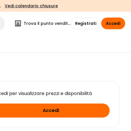
.
Vedi calendario chiusure
Trova il punto vendita
Registrati
Accedi
edi per visualizzare prezzi e disponibilità
Accedi