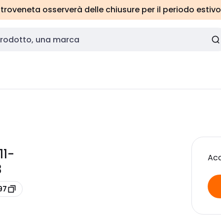
roveneta osserverà delle chiusure per il periodo estivo
11-
Acc
3
97