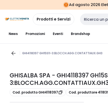
Vai alla
Vai
Ad agosto 2026 Elett
navigazione
alla
pagina
Prodotti e Servizi
Cerca input
News
Promozioni
Eventi
Brandshop
GHI4118397 GH15S11-3:BLOCCH.AGG.CONTATTIAUX.GH3
GHISALBA SPA - GHI4118397 GH15S
3:BLOCCH.AGG.CONTATTIAUX.GH
copia
copia
Cod. prodotto GHI4118397
Cod. produttore 41183