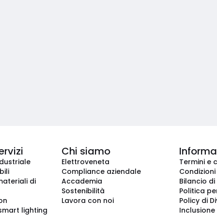
ervizi
Chi siamo
Informaz
dustriale
Elettroveneta
Termini e 
ili
Compliance aziendale
Condizioni
ateriali di
Accademia
Bilancio di
Sostenibilità
Politica pe
ion
Lavora con noi
Policy di D
smart lighting
Inclusione 