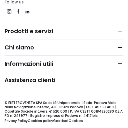
Follow us
Prodotti e servizi
Chi siamo
Informazioni utili
Assistenza clienti
© ELETTROVENETA SPA Società Unipersonale | Sede: Padova Viale
della Navigazione Interna, 48 - 35129 Padova |Tel. 049 981 4611 |
Capitale Sociale int.vers. € 520.000 | P. IVA CEE IT 00184820280 R.E.A.
PD n. 248977 | Registro Imprese di Padova n. 44121bis
Privacy Policy
Cookies policy
Gestisci Cookies