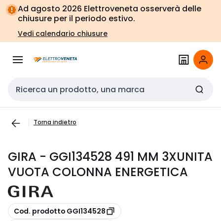
Vai alla
Vai
Ad agosto 2026 Elettroveneta osserverà delle
navigazione
alla
chiusure per il periodo estivo.
pagina
Vedi calendario chiusure
Cerca input
Torna indietro
GIRA - GGI134528 491 MM 3XUNITA
VUOTA COLONNA ENERGETICA
copia
Cod. prodotto GGI134528