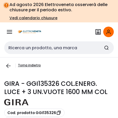
Vai alla
Vai
Ad agosto 2026 Elettroveneta osserverà delle
navigazione
alla
chiusure per il periodo estivo.
pagina
Vedi calendario chiusure
Cerca input
Torna indietro
GIRA - GGI135326 COL.ENERG.
LUCE + 3 UN.VUOTE 1600 MM COL
copia
Cod. prodotto GGI135326