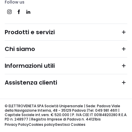
Follow us
Prodotti e servizi
Chi siamo
Informazioni utili
Assistenza clienti
© ELETTROVENETA SPA Società Unipersonale | Sede: Padova Viale
della Navigazione Interna, 48 - 35129 Padova |Tel. 049 981 4611 |
Capitale Sociale int.vers. € 520.000 | P. IVA CEE IT 00184820280 R.E.A.
PD n. 248977 | Registro Imprese di Padova n. 44121bis
Privacy Policy
Cookies policy
Gestisci Cookies