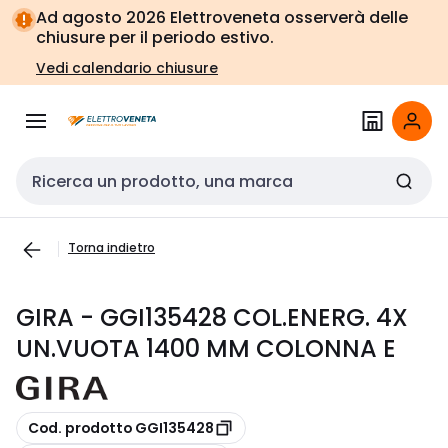
Vai alla
Vai
Ad agosto 2026 Elettroveneta osserverà delle
navigazione
alla
chiusure per il periodo estivo.
pagina
Vedi calendario chiusure
Cerca input
Torna indietro
GIRA - GGI135428 COL.ENERG. 4X
UN.VUOTA 1400 MM COLONNA E
copia
Cod. prodotto GGI135428