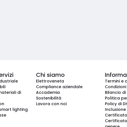
ervizi
Chi siamo
Informaz
dustriale
Elettroveneta
Termini e 
ili
Compliance aziendale
Condizioni
ateriali di
Accademia
Bilancio di
Sostenibilità
Politica pe
ion
Lavora con noi
Policy di D
smart lighting
Inclusione 
sse
Certificato
Certificato
genere