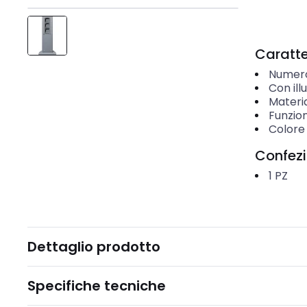
Caratter
Numero
Con ill
Materi
Funzio
Colore
Confez
1
PZ
Dettaglio prodotto
Specifiche tecniche