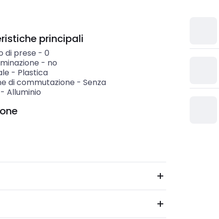
istiche principali
 di prese
-
0
uminazione
-
no
ale
-
Plastica
ne di commutazione
-
Senza
-
Alluminio
ione