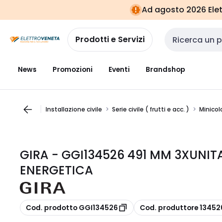
Vai alla
Vai
Ad agosto 2026 Elett
navigazione
alla
pagina
Prodotti e Servizi
Cerca input
News
Promozioni
Eventi
Brandshop
Installazione civile
Serie civile ( frutti e acc. )
Minicol
GIRA - GGI134526 491 MM 3XUNI
ENERGETICA
copia
copia
Cod. prodotto GGI134526
Cod. produttore 13452