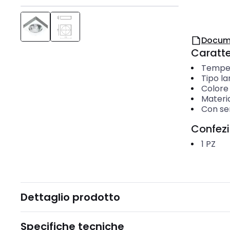
Docum
Caratter
Temper
Tipo l
Colore
Materi
Con se
Confez
1
PZ
Dettaglio prodotto
Specifiche tecniche