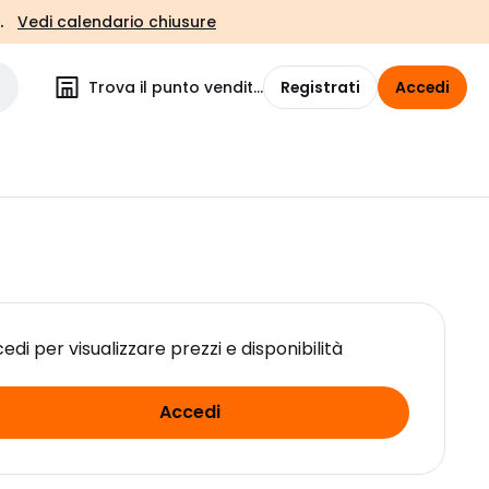
.
Vedi calendario chiusure
Trova il punto vendita
Registrati
Accedi
edi per visualizzare prezzi e disponibilità
Accedi