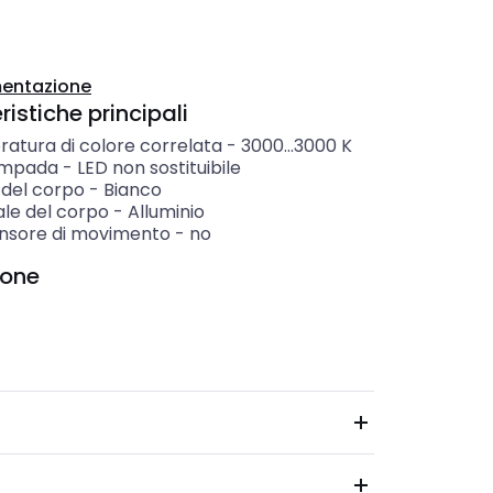
entazione
istiche principali
atura di colore correlata
-
3000...3000
K
ampada
-
LED non sostituibile
 del corpo
-
Bianco
ale del corpo
-
Alluminio
nsore di movimento
-
no
ione