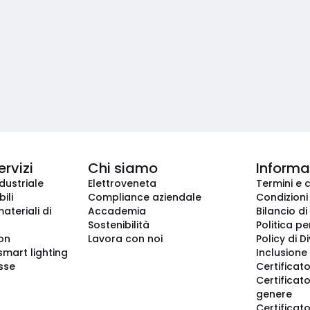
ervizi
Chi siamo
Informaz
dustriale
Elettroveneta
Termini e 
ili
Compliance aziendale
Condizioni
ateriali di
Accademia
Bilancio di
Sostenibilità
Politica pe
ion
Lavora con noi
Policy di D
smart lighting
Inclusione 
sse
Certificato
Certificato
genere
Certificat