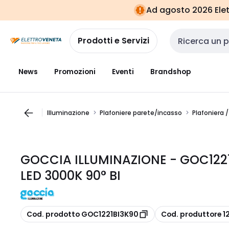
Vai alla
Vai
Ad agosto 2026 Elett
navigazione
alla
pagina
Prodotti e Servizi
Cerca input
News
Promozioni
Eventi
Brandshop
Illuminazione
Plafoniere parete/incasso
Plafoniera 
GOCCIA ILLUMINAZIONE - GOC122
LED 3000K 90° BI
copia
copia
Cod. prodotto GOC1221BI3K90
Cod. produttore 1