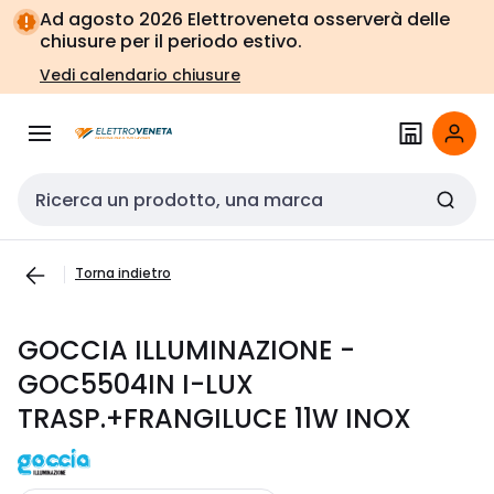
Vai alla
Vai
Ad agosto 2026 Elettroveneta osserverà delle
navigazione
alla
chiusure per il periodo estivo.
pagina
Vedi calendario chiusure
Cerca input
Torna indietro
GOCCIA ILLUMINAZIONE -
GOC5504IN I-LUX
TRASP.+FRANGILUCE 11W INOX