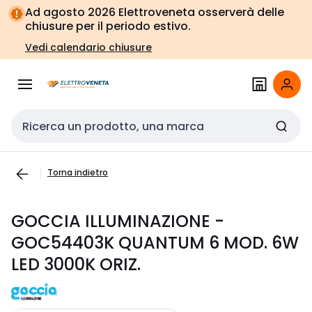
Vai alla
Vai
Ad agosto 2026 Elettroveneta osserverà delle
navigazione
alla
chiusure per il periodo estivo.
pagina
Vedi calendario chiusure
Cerca input
Torna indietro
GOCCIA ILLUMINAZIONE -
GOC54403K QUANTUM 6 MOD. 6W
LED 3000K ORIZ.