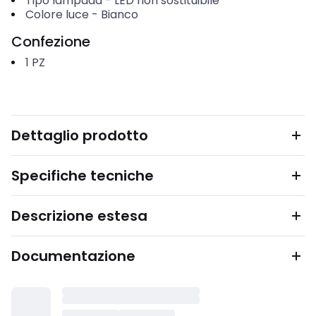
Tipo lampada
-
LED non sostituibile
Colore luce
-
Bianco
Confezione
1
PZ
Dettaglio prodotto
Specifiche tecniche
Descrizione estesa
Documentazione