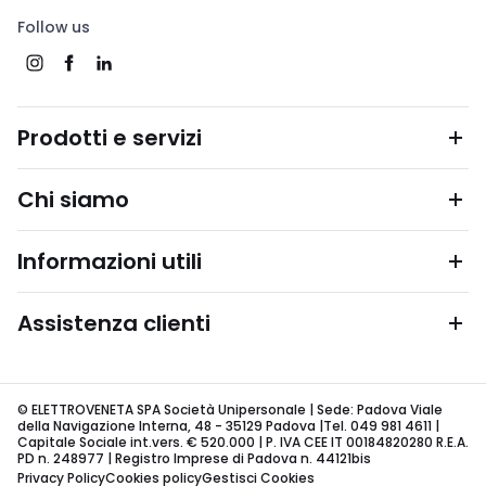
Follow us
Prodotti e servizi
Chi siamo
Informazioni utili
Assistenza clienti
© ELETTROVENETA SPA Società Unipersonale | Sede: Padova Viale
della Navigazione Interna, 48 - 35129 Padova |Tel. 049 981 4611 |
Capitale Sociale int.vers. € 520.000 | P. IVA CEE IT 00184820280 R.E.A.
PD n. 248977 | Registro Imprese di Padova n. 44121bis
Privacy Policy
Cookies policy
Gestisci Cookies