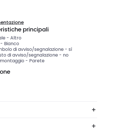
entazione
istiche principali
ale
-
Altro
-
Bianco
mbolo di avviso/segnalazione
-
sì
sto di avviso/segnalazione
-
no
i montaggio
-
Parete
ione