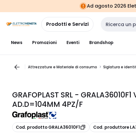
Vai alla
Vai
Ad agosto 2026 Elett
navigazione
alla
pagina
Prodotti e Servizi
Cerca input
News
Promozioni
Eventi
Brandshop
Attrezzature e Materiale di consumo
Siglatura e identi
GRAFOPLAST SRL - GRALA36010F1 
AD.D=104MM 4PZ/F
copia
copia
Cod. prodotto GRALA36010F1
Cod. produttore LA