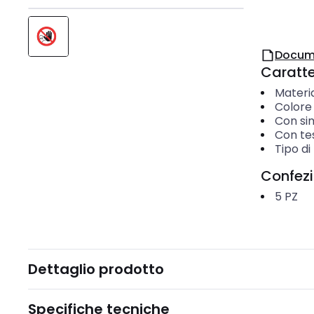
Docum
Caratter
Materi
Colore
Con si
Con te
Tipo d
Confez
5
PZ
Dettaglio prodotto
Specifiche tecniche