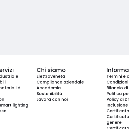
ervizi
Chi siamo
Informaz
dustriale
Elettroveneta
Termini e 
ili
Compliance aziendale
Condizioni
ateriali di
Accademia
Bilancio di
Sostenibilità
Politica pe
ion
Lavora con noi
Policy di D
smart lighting
Inclusione 
sse
Certificato
Certificato
genere
Certificat