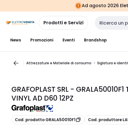
Vai alla
Vai
Ad agosto 2026 Elett
navigazione
alla
pagina
Prodotti e Servizi
Cerca input
News
Promozioni
Eventi
Brandshop
Attrezzature e Materiale di consumo
Siglatura e identi
GRAFOPLAST SRL - GRALA50010F1
VINYL AD D60 12PZ
copia
copia
Cod. prodotto GRALA50010F1
Cod. produttore L