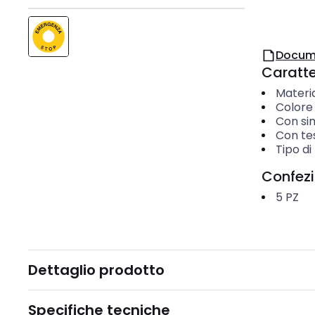
Docum
Caratter
Materi
Colore
Con si
Con te
Tipo d
Confez
5
PZ
Dettaglio prodotto
Specifiche tecniche