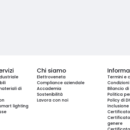
ervizi
Chi siamo
Informaz
dustriale
Elettroveneta
Termini e 
ili
Compliance aziendale
Condizioni
ateriali di
Accademia
Bilancio di
Sostenibilità
Politica pe
ion
Lavora con noi
Policy di D
smart lighting
Inclusione 
sse
Certificato
Certificato
genere
Certificat