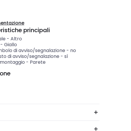
entazione
istiche principali
ale
-
Altro
-
Giallo
mbolo di avviso/segnalazione
-
no
sto di avviso/segnalazione
-
sì
i montaggio
-
Parete
ione