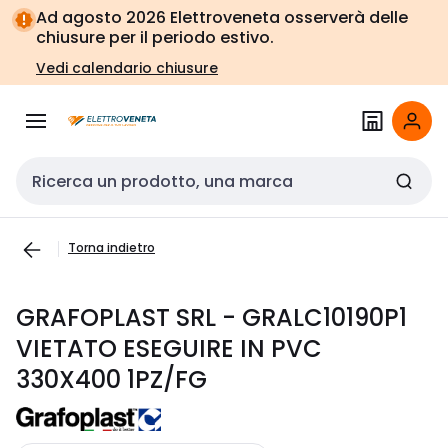
Vai alla
Vai
Ad agosto 2026 Elettroveneta osserverà delle
navigazione
alla
chiusure per il periodo estivo.
pagina
Vedi calendario chiusure
Cerca input
Torna indietro
GRAFOPLAST SRL - GRALC10190P1
VIETATO ESEGUIRE IN PVC
330X400 1PZ/FG