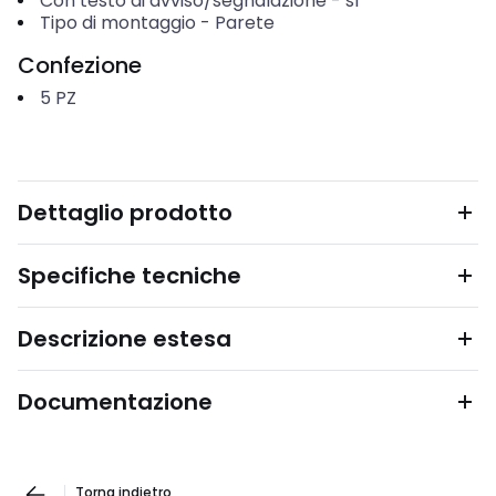
Con testo di avviso/segnalazione
-
sì
Tipo di montaggio
-
Parete
Confezione
5
PZ
Dettaglio prodotto
Specifiche tecniche
Descrizione estesa
Documentazione
Torna indietro