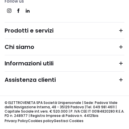
Follow us
Prodotti e servizi
Chi siamo
Informazioni utili
Assistenza clienti
© ELETTROVENETA SPA Società Unipersonale | Sede: Padova Viale
della Navigazione Interna, 48 - 35129 Padova |Tel. 049 981 4611 |
Capitale Sociale int.vers. € 520.000 | P. IVA CEE IT 00184820280 R.E.A.
PD n. 248977 | Registro Imprese di Padova n. 44121bis
Privacy Policy
Cookies policy
Gestisci Cookies