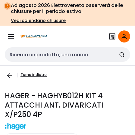
Vai alla
Vai
Ad agosto 2026 Elettroveneta osserverà delle
navigazione
alla
chiusure per il periodo estivo.
pagina
Vedi calendario chiusure
Cerca input
Torna indietro
HAGER - HAGHYB012H KIT 4
ATTACCHI ANT. DIVARICATI
X/P250 4P