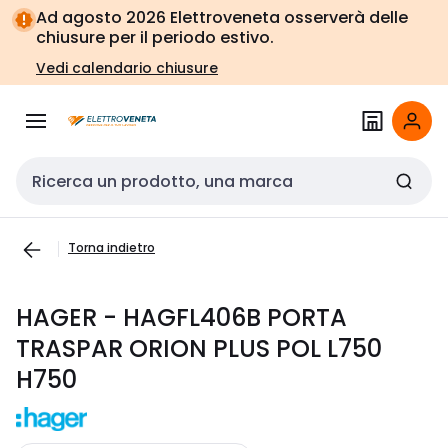
Vai alla
Vai
Ad agosto 2026 Elettroveneta osserverà delle
navigazione
alla
chiusure per il periodo estivo.
pagina
Vedi calendario chiusure
Cerca input
Torna indietro
HAGER - HAGFL406B PORTA
TRASPAR ORION PLUS POL L750
H750