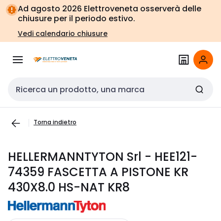
Vai alla
Vai
Ad agosto 2026 Elettroveneta osserverà delle
navigazione
alla
chiusure per il periodo estivo.
pagina
Vedi calendario chiusure
Cerca input
Torna indietro
HELLERMANNTYTON Srl - HEE121-
74359 FASCETTA A PISTONE KR
430X8.0 HS-NAT KR8