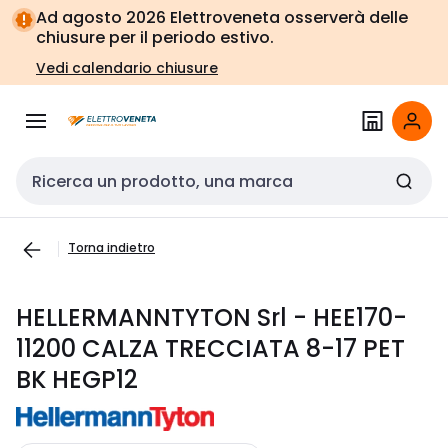
Vai alla
Vai
Ad agosto 2026 Elettroveneta osserverà delle
navigazione
alla
chiusure per il periodo estivo.
pagina
Vedi calendario chiusure
Cerca input
Torna indietro
HELLERMANNTYTON Srl - HEE170-
11200 CALZA TRECCIATA 8-17 PET
BK HEGP12