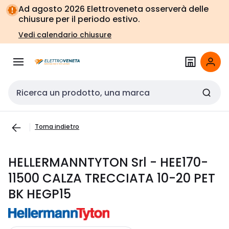
Vai alla
Vai
Ad agosto 2026 Elettroveneta osserverà delle
navigazione
alla
chiusure per il periodo estivo.
pagina
Vedi calendario chiusure
Cerca input
Torna indietro
HELLERMANNTYTON Srl - HEE170-
11500 CALZA TRECCIATA 10-20 PET
BK HEGP15