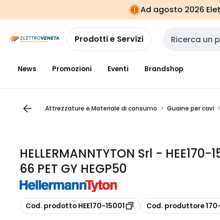
Vai alla
Vai
Ad agosto 2026 Elett
navigazione
alla
pagina
Prodotti e Servizi
Cerca input
News
Promozioni
Eventi
Brandshop
Attrezzature e Materiale di consumo
Guaine per cavi
HELLERMANNTYTON Srl - HEE170-1
66 PET GY HEGP50
copia
copia
Cod. prodotto HEE170-15001
Cod. produttore 170