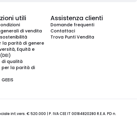
ioni utili
Assistenza clienti
condizioni
Domande frequenti
 generali di vendita
Contattaci
 sostenibilità
Trova Punti Vendita
r la parità di genere
iversità, Equità e
(DEI)
 di qualità
 per la parità di
o GEEIS
ale int.vers. € 520.000 | P. IVA CEE IT 00184820280 R.E.A. PD n.