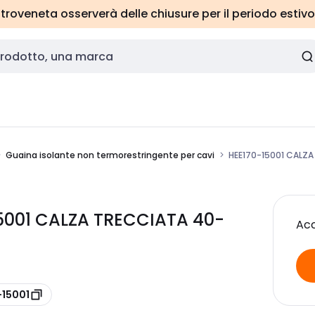
roveneta osserverà delle chiusure per il periodo estivo
Guaina isolante non termorestringente per cavi
HEE170-15001 CALZ
5001 CALZA TRECCIATA 40-
Acc
-15001