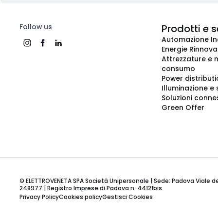
Follow us
Prodotti e s
Automazione In
Energie Rinnovab
Attrezzature e m
consumo
Power distribut
Illuminazione e 
Soluzioni conne
Green Offer
© ELETTROVENETA SPA Società Unipersonale | Sede: Padova Viale della
248977 | Registro Imprese di Padova n. 44121bis
Privacy Policy
Cookies policy
Gestisci Cookies