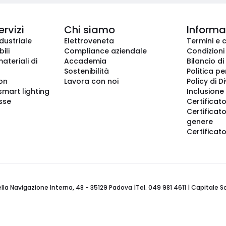
ervizi
Chi siamo
Informaz
dustriale
Elettroveneta
Termini e 
ili
Compliance aziendale
Condizioni
ateriali di
Accademia
Bilancio di
Sostenibilità
Politica pe
ion
Lavora con noi
Policy di D
smart lighting
Inclusione 
sse
Certificato
Certificato
genere
Certificat
 Navigazione Interna, 48 - 35129 Padova |Tel. 049 981 4611 | Capitale Soci