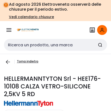
Vai alla
Vai
Ad agosto 2026 Elettroveneta osserverà delle
navigazione
alla
chiusure per il periodo estivo.
pagina
Vedi calendario chiusure
Cerca input
Torna indietro
HELLERMANNTYTON Srl - HEE176-
10108 CALZA VETRO-SILICONE
2,5KV 5 RD