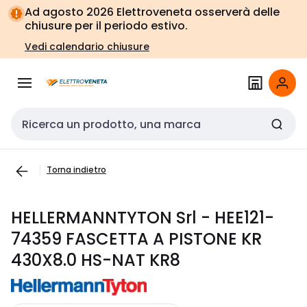
Vai alla
Vai
Ad agosto 2026 Elettroveneta osserverà delle
navigazione
alla
chiusure per il periodo estivo.
pagina
Vedi calendario chiusure
Cerca input
Torna indietro
HELLERMANNTYTON Srl - HEE121-
74359 FASCETTA A PISTONE KR
430X8.0 HS-NAT KR8