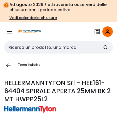
Vai alla
Vai
Ad agosto 2026 Elettroveneta osserverà delle
navigazione
alla
chiusure per il periodo estivo.
pagina
Vedi calendario chiusure
Cerca input
Torna indietro
HELLERMANNTYTON Srl - HEE161-
64404 SPIRALE APERTA 25MM BK 2
MT HWPP25L2