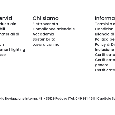
ervizi
Chi siamo
Informaz
dustriale
Elettroveneta
Termini e 
ili
Compliance aziendale
Condizioni
ateriali di
Accademia
Bilancio di
Sostenibilità
Politica pe
ion
Lavora con noi
Policy di D
smart lighting
Inclusione 
sse
Certificato
Certificato
genere
Certificat
 Navigazione Interna, 48 - 35129 Padova |Tel. 049 981 4611 | Capitale Soci