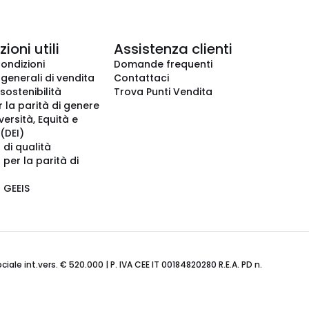
ioni utili
Assistenza clienti
condizioni
Domande frequenti
 generali di vendita
Contattaci
 sostenibilità
Trova Punti Vendita
r la parità di genere
iversità, Equità e
(DEI)
 di qualità
 per la parità di
o GEEIS
ale int.vers. € 520.000 | P. IVA CEE IT 00184820280 R.E.A. PD n.