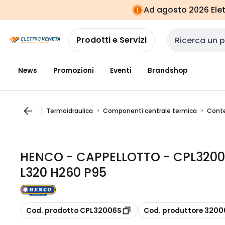
Vai alla
Vai
Ad agosto 2026 Elett
navigazione
alla
pagina
Prodotti e Servizi
Cerca input
News
Promozioni
Eventi
Brandshop
Termoidraulica
Componenti centrale termica
Conte
HENCO - CAPPELLOTTO - CPL3200
L320 H260 P95
copia
copia
Cod. prodotto CPL32006S
Cod. produttore 3200