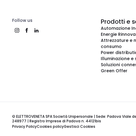
Follow us
Prodotti e s
Automazione In
Energie Rinnovab
Attrezzature e m
consumo
Power distribut
Illuminazione e 
Soluzioni conne
Green Offer
© ELETTROVENETA SPA Società Unipersonale | Sede: Padova Viale della
248977 | Registro Imprese di Padova n. 44121bis
Privacy Policy
Cookies policy
Gestisci Cookies