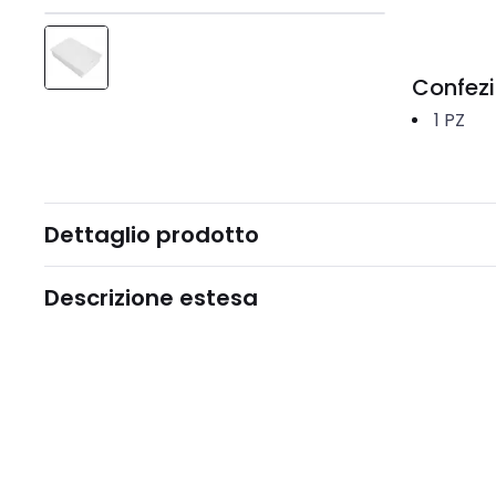
Confez
1
PZ
Dettaglio prodotto
Descrizione estesa