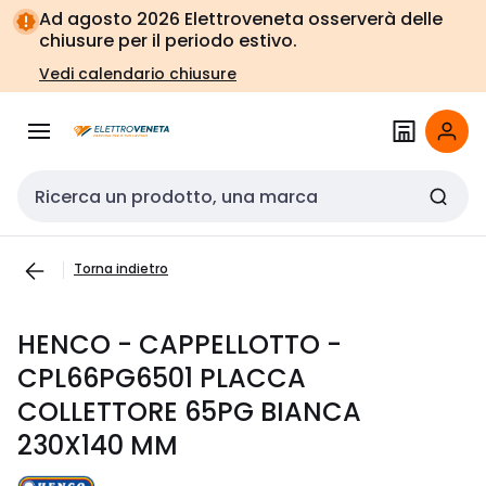
Vai alla
Vai
Ad agosto 2026 Elettroveneta osserverà delle
navigazione
alla
chiusure per il periodo estivo.
pagina
Vedi calendario chiusure
Cerca input
Torna indietro
HENCO - CAPPELLOTTO -
CPL66PG6501 PLACCA
COLLETTORE 65PG BIANCA
230X140 MM