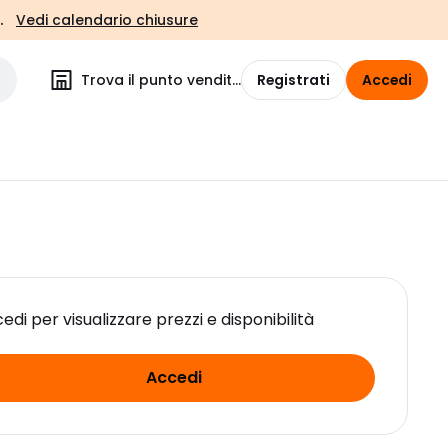
.
Vedi calendario chiusure
Trova il punto vendita
Registrati
Accedi
edi per visualizzare prezzi e disponibilità
Accedi