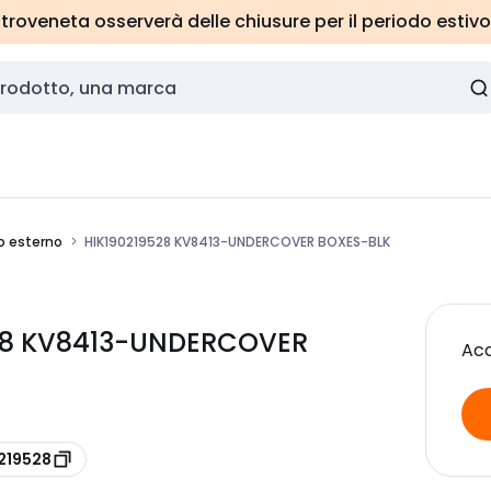
roveneta osserverà delle chiusure per il periodo estivo
o esterno
HIK190219528 KV8413-UNDERCOVER BOXES-BLK
9528 KV8413-UNDERCOVER
Acc
0219528