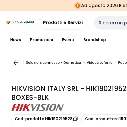
Vai alla
Vai
Ad agosto 2026 Elett
navigazione
alla
pagina
Prodotti e Servizi
Cerca input
News
Promozioni
Eventi
Brandshop
Soluzioni connesse - Domotica
Videocitofonia
Post
HIKVISION ITALY SRL - HIK19021
BOXES-BLK
copia
copia
Cod. prodotto HIK190219528
Cod. produttore 19