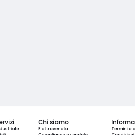
ervizi
Chi siamo
Informaz
dustriale
Elettroveneta
Termini e 
ili
Compliance aziendale
Condizioni