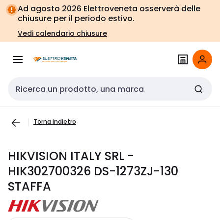
Vai alla
Vai
Ad agosto 2026 Elettroveneta osserverà delle
navigazione
alla
chiusure per il periodo estivo.
pagina
Vedi calendario chiusure
Cerca input
Torna indietro
HIKVISION ITALY SRL -
HIK302700326 DS-1273ZJ-130
STAFFA