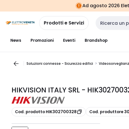
Vai alla
Vai
Ad agosto 2026 Elett
navigazione
alla
pagina
Prodotti e Servizi
Cerca input
News
Promozioni
Eventi
Brandshop
Soluzioni connesse - Sicurezza edifici
Videosorveglian
HIKVISION ITALY SRL - HIK3027003
copia
copia
Cod. prodotto HIK302700328
Cod. produttore 