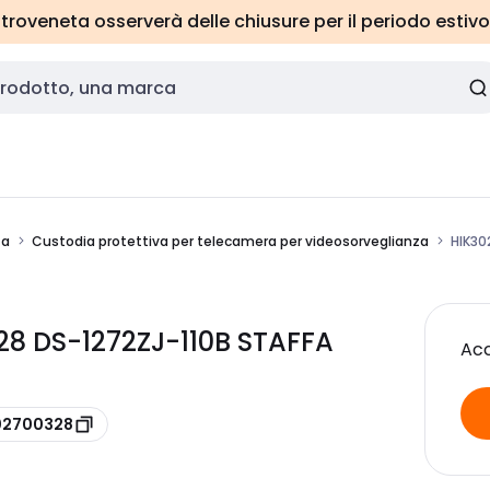
roveneta osserverà delle chiusure per il periodo estivo
za
Custodia protettiva per telecamera per videosorveglianza
HIK30
28 DS-1272ZJ-110B STAFFA
Acc
302700328