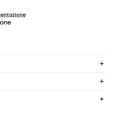
entazione
ione