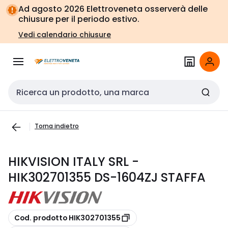
Vai alla
Vai
Ad agosto 2026 Elettroveneta osserverà delle
navigazione
alla
chiusure per il periodo estivo.
pagina
Vedi calendario chiusure
Cerca input
Torna indietro
HIKVISION ITALY SRL -
HIK302701355 DS-1604ZJ STAFFA
copia
Cod. prodotto HIK302701355