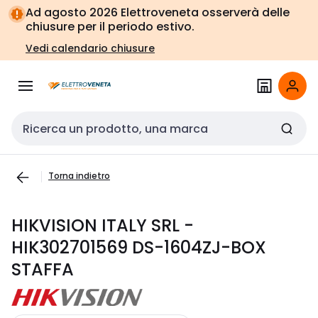
Vai alla
Vai
Ad agosto 2026 Elettroveneta osserverà delle
navigazione
alla
chiusure per il periodo estivo.
pagina
Vedi calendario chiusure
Cerca input
Torna indietro
HIKVISION ITALY SRL -
HIK302701569 DS-1604ZJ-BOX
STAFFA