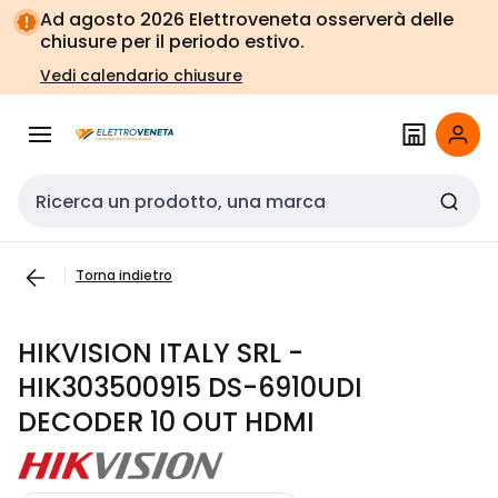
Vai alla
Vai
Ad agosto 2026 Elettroveneta osserverà delle
navigazione
alla
chiusure per il periodo estivo.
pagina
Vedi calendario chiusure
Cerca input
Torna indietro
HIKVISION ITALY SRL -
HIK303500915 DS-6910UDI
DECODER 10 OUT HDMI