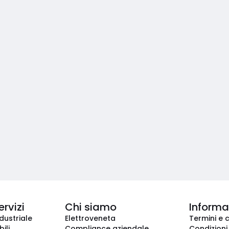
ervizi
Chi siamo
Informaz
dustriale
Elettroveneta
Termini e 
ili
Compliance aziendale
Condizioni