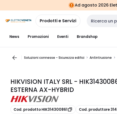
Vai alla
Vai
Ad agosto 2026 Elett
navigazione
alla
pagina
Prodotti e Servizi
Cerca input
News
Promozioni
Eventi
Brandshop
Soluzioni connesse - Sicurezza edifici
Antintrusione
HIKVISION ITALY SRL - HIK314300
ESTERNA AX-HYBRID
copia
copia
Cod. prodotto HIK314300861
Cod. produttore 31