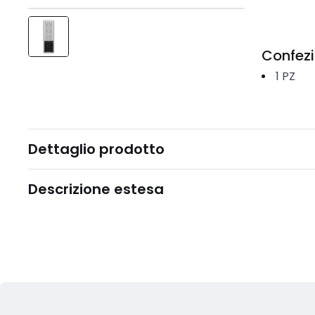
Confez
1
PZ
Dettaglio prodotto
Descrizione estesa