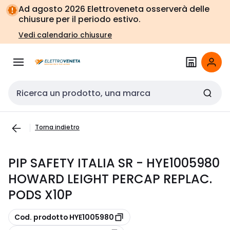
Vai alla
Vai
Ad agosto 2026 Elettroveneta osserverà delle
navigazione
alla
chiusure per il periodo estivo.
pagina
Vedi calendario chiusure
Cerca input
Torna indietro
PIP SAFETY ITALIA SR - HYE1005980
HOWARD LEIGHT PERCAP REPLAC.
PODS X10P
copia
Cod. prodotto HYE1005980