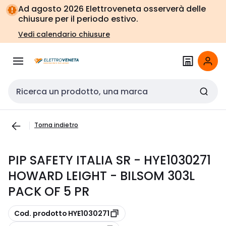
Vai alla
Vai
Ad agosto 2026 Elettroveneta osserverà delle
navigazione
alla
chiusure per il periodo estivo.
pagina
Vedi calendario chiusure
Cerca input
Torna indietro
PIP SAFETY ITALIA SR - HYE1030271
HOWARD LEIGHT - BILSOM 303L
PACK OF 5 PR
copia
Cod. prodotto HYE1030271