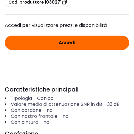
copia
Cod. produttore 1030271
Accedi per visualizzare prezzi e disponibilità
Accedi
Caratteristiche principali
Tipologia
-
Conico
Valore medio di attenuazione SNR in dB
-
33
dB
Con cordone
-
no
Con nastro frontale
-
no
Con cintura
-
no
Confezione