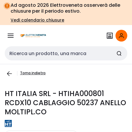
Vai alla
Vai
Ad agosto 2026 Elettroveneta osserverà delle
navigazione
alla
chiusure per il periodo estivo.
pagina
Vedi calendario chiusure
Cerca input
Torna indietro
HT ITALIA SRL - HTIHA000801
RCDX10 CABLAGGIO 50237 ANELLO
MOLTIPL.CO