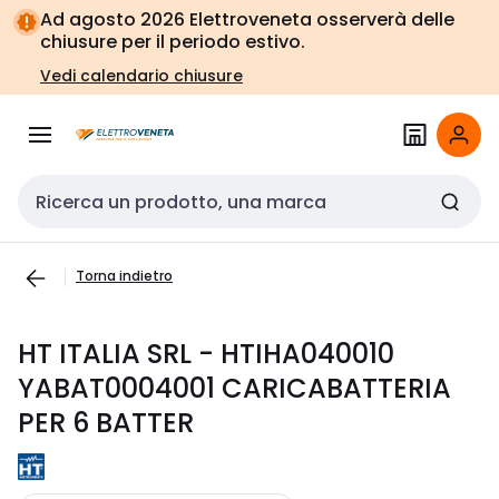
Vai alla
Vai
Ad agosto 2026 Elettroveneta osserverà delle
navigazione
alla
chiusure per il periodo estivo.
pagina
Vedi calendario chiusure
Cerca input
Torna indietro
HT ITALIA SRL - HTIHA040010
YABAT0004001 CARICABATTERIA
PER 6 BATTER