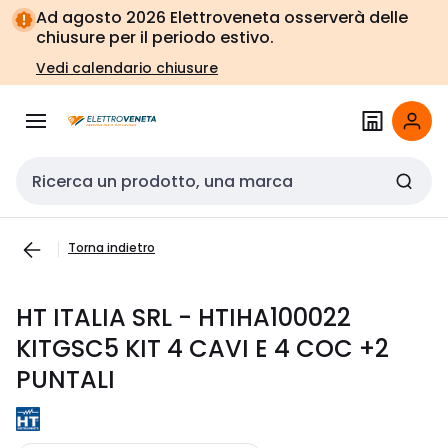
Vai alla
Vai
Ad agosto 2026 Elettroveneta osserverà delle
navigazione
alla
chiusure per il periodo estivo.
pagina
Vedi calendario chiusure
Cerca input
Torna indietro
HT ITALIA SRL - HTIHA100022
KITGSC5 KIT 4 CAVI E 4 COC +2
PUNTALI